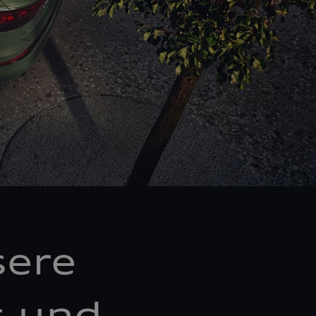
sere
s und