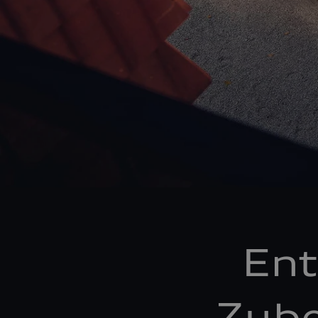
Ent
Zube